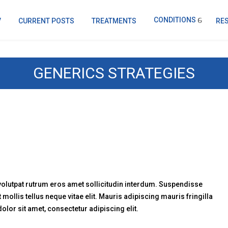
CONDITIONS
V
CURRENT POSTS
TREATMENTS
RE
GENERICS STRATEGIES
 volutpat rutrum eros amet sollicitudin interdum. Suspendisse
t mollis tellus neque vitae elit. Mauris adipiscing mauris fringilla
lor sit amet, consectetur adipiscing elit.